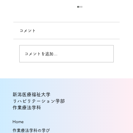
コメント
コメントを追加…
本間健太助教と能村友紀教授の研究論文
が国際誌に掲載！経頭蓋交流電気刺激
新潟医療福祉大学
（tACS）の2部位同時刺激がエピソード
リハビリテーション学部
作業療法学科
記憶の保持を促進する可能性を示唆
Home
作業療法学科の学び