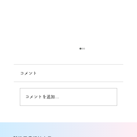
コメント
コメントを追加…
本間健太助教と能村友紀教授の研究論文
が国際誌に掲載！経頭蓋交流電気刺激