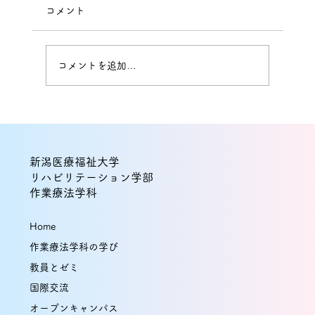
コメント
コメントを追加…
本間健太助教と能村友紀教授の研究論文
が国際誌に掲載！経頭蓋交流電気刺激
新潟医療福祉大学
（tACS）の2部位同時刺激がエピソード
リハビリテーション学部
作業療法学科
記憶の保持を促進する可能性を示唆
Home
作業療法学科の学び
教員とゼミ
国際交流
オープンキャンパス