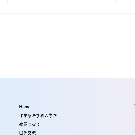
本間健太助教と能村友紀教授
平岡
の研究論文が国際誌に掲載！
能村
経頭蓋交流電気刺激（tACS）
際誌
の2部位同時刺激がエピソー
Home
ド記憶の保持を促進する可能
作業療法学科の学び
性を示唆
教員とゼミ
国際交流