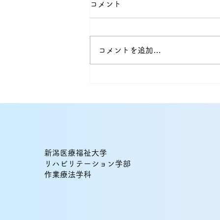
コメント
コメントを追加…
ドラマ×作業療法で考える
『GIFT』――“その人らし
さ”を支える視点
新潟医療福祉大学
リハビリテーション学部
作業療法学科