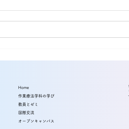
本間健太助教と能村友紀教授
平岡
の研究論文が国際誌に掲載！
能村
経頭蓋交流電気刺激（tACS）
際誌
の2部位同時刺激がエピソー
Home
ド記憶の保持を促進する可能
作業療法学科の学び
性を示唆
教員とゼミ
国際交流
オープンキャンパス