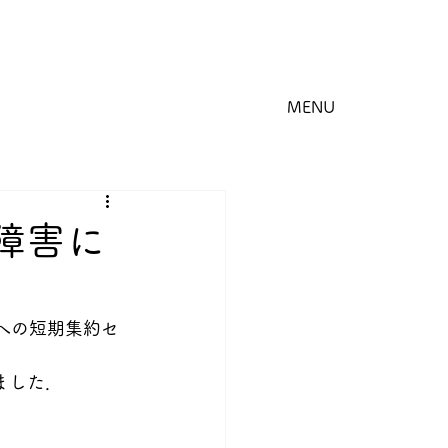
MENU
障害に
」への短期集約セ
ました．