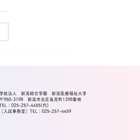
汰門さん（大学院生）と
友紀教授の研究論文が国
に採択！
学校法人 新潟総合学園 新潟医療福祉大学
〒950-3198 新潟市北区島見町1398番地
TEL：025-257-4455(代)
［入試事務室］TEL：025-257-4459